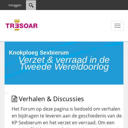
Inloggen
Toggl
naviga
Knokploeg Sexbierum
Verzet & verraad in de
Tweede Wereldoorlog
Verhalen & Discussies
Het Forum op deze pagina is bedoeld om verhalen
en bijdragen te leveren aan de geschiedenis van de
KP Sexbierum en het verzet en verraad. Om een